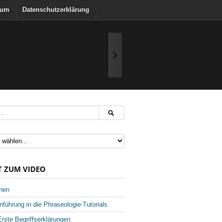
sum
Datenschutzerklärung
T ZUM VIDEO
onen
inführung in die Phraseologie-Tutorials
 Erste Begriffserklärungen