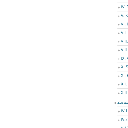
IV. 
V. K
VI. 
VII.
VIII
VIII
IX. 
X. 
XI: 
XII.
XIII
Zusat
IV.1
IV.2