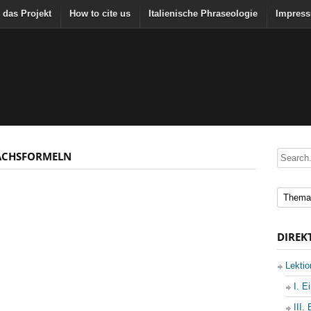
 das Projekt
How to cite us
Italienische Phraseologie
Impres
RÄCHSFORMELN
DIREK
Lekti
I. E
III.