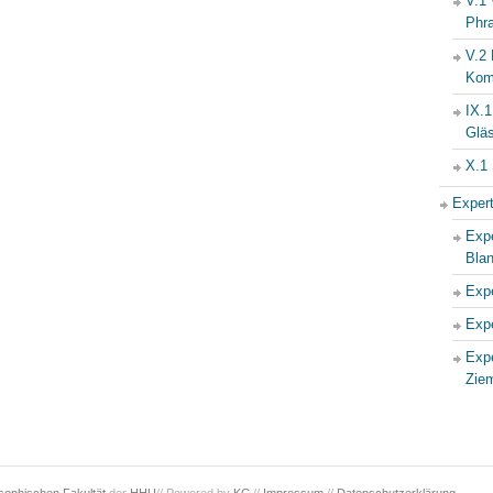
V.1 
Phr
V.2
Kom
IX.1
Glä
X.1 
Expert
Expe
Bla
Expe
Expe
Expe
Zie