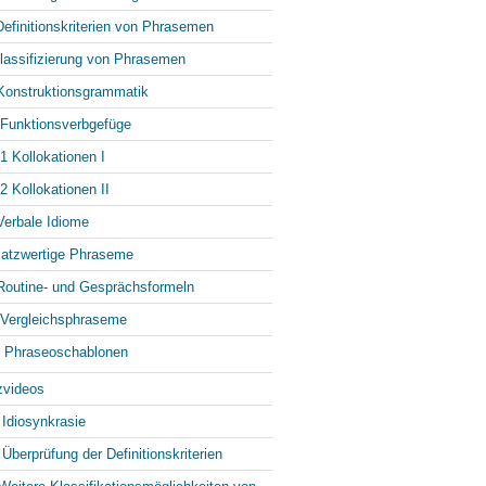
Definitionskriterien von Phrasemen
lassifizierung von Phrasemen
Konstruktionsgrammatik
 Funktionsverbgefüge
.1 Kollokationen I
.2 Kollokationen II
Verbale Idiome
Satzwertige Phraseme
Routine- und Gesprächsformeln
 Vergleichsphraseme
. Phraseoschablonen
zvideos
 Idiosynkrasie
 Überprüfung der Definitionskriterien